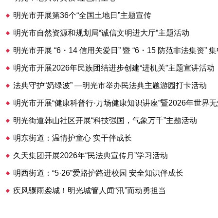
明光市开展第36个“全国土地日”主题宣传
明光市自然资源和规划局“诚信文明进大厅”主题活动
明光市开展 “6・14 信用关爱日” 暨 “6・15 防范非法集资”
明光市开展2026年民族团结进步创建“进机关”主题宣讲活动
法典守护“奶绿波” —明光市举办民法典主题游园打卡活动
明光街道韩山社区开展“科技强国，气象万千”主题活动
明东街道：温情护童心 实干伴成长
久天集团开展2026年“民法典宣传月”学习活动
明西街道：“5·26”爱路护路进校园 安全知识伴成长
疾风骤雨袭城！明光城管人闻“汛”而动勇担当