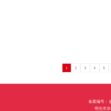
1
2
3
4
5
备案编号： 皖I
明光市涉未