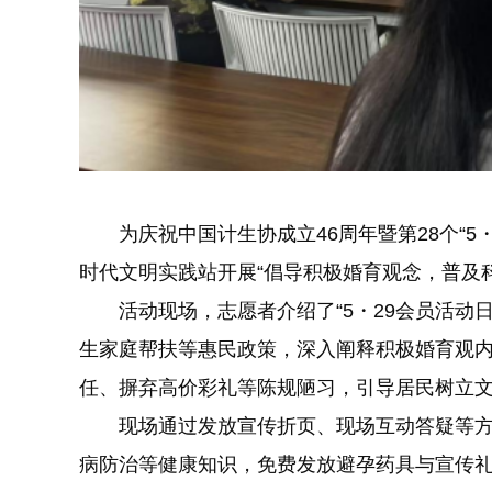
为庆祝中国计生协成立46周年暨第28个“5・
时代文明实践站开展“倡导积极婚育观念，普及
活动现场，志愿者介绍了“5・29会员活动日
生家庭帮扶等惠民政策，深入阐释积极婚育观
任、摒弃高价彩礼等陈规陋习，引导居民树立
现场通过发放宣传折页、现场互动答疑等方
病防治等健康知识，免费发放避孕药具与宣传