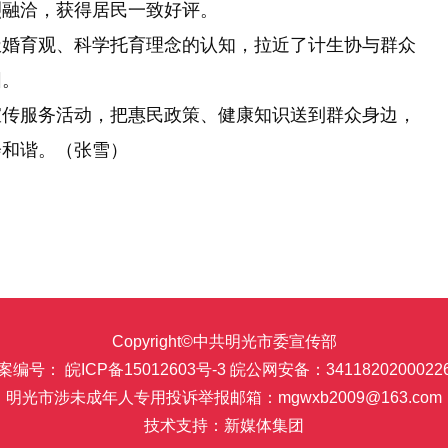
烈融洽，获得居民一致好评。
婚育观、科学托育理念的认知，拉近了计生协与群众
围。
传服务活动，把惠民政策、健康知识送到群众身边，
会和谐。（张雪）
Copyright©中共明光市委宣传部
案编号： 皖ICP备15012603号-3
皖公网安备：3411820200022
明光市涉未成年人专用投诉举报邮箱：mgwxb2009@163.com
技术支持：新媒体集团