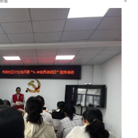
光街道
0