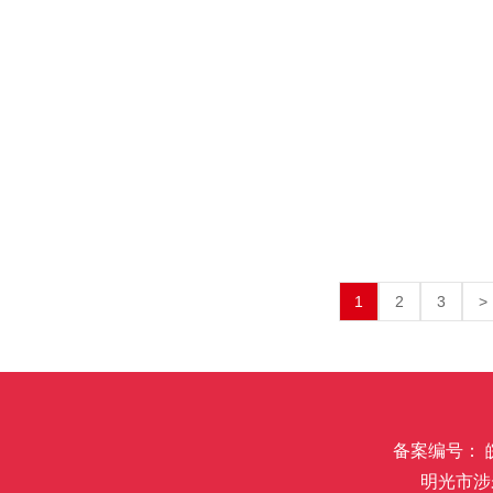
1
2
3
>
备案编号： 皖I
明光市涉未