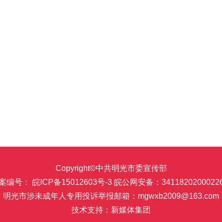
Copyright©中共明光市委宣传部
案编号： 皖ICP备15012603号-3
皖公网安备：3411820200022
明光市涉未成年人专用投诉举报邮箱：mgwxb2009@163.com
技术支持：新媒体集团