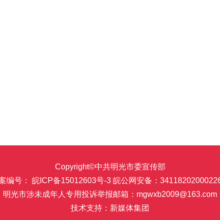
Copyright©中共明光市委宣传部
案编号： 皖ICP备15012603号-3
皖公网安备：3411820200022
明光市涉未成年人专用投诉举报邮箱：mgwxb2009@163.com
技术支持：新媒体集团