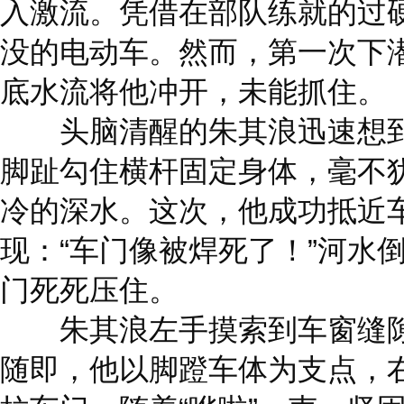
入激流。凭借在部队练就的过
没的电动车。然而，第一次下
底水流将他冲开，未能抓住。
头脑清醒的朱其浪迅速想到
脚趾勾住横杆固定身体，毫不
冷的深水。这次，他成功抵近
现：“车门像被焊死了！”河水
门死死压住。
朱其浪左手摸索到车窗缝隙
随即，他以脚蹬车体为支点，