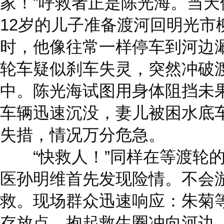
家！”呼救者正是陈光海。当
12岁的儿子准备渡河回明光市
时，他像往常一样停车到河边
轮车疑似刹车失灵，突然冲破
中。陈光海试图用身体阻挡未
车辆迅速沉没，妻儿被困水底
失措，情况万分危急。
“快救人！”同样在等渡轮的
医孙明维首先发现险情。不会
救。现场群众迅速响应：朱菊
存放点，抱起救生圈冲向河边