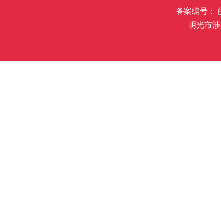
备案编号： 皖I
明光市涉未