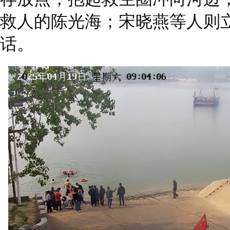
救人的陈光海；宋晓燕等人则立即
话。