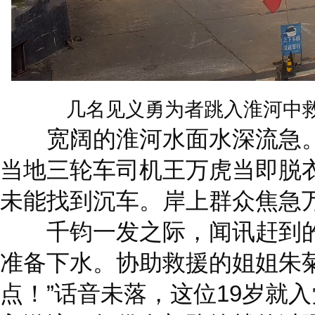
几名见义勇为者跳入淮河中
宽阔的淮河水面水深流急。
当地三轮车司机王万虎当即脱
未能找到沉车。岸上群众焦急
千钧一发之际，闻讯赶到的
准备下水。协助救援的姐姐朱
点！”话音未落，这位19岁就入