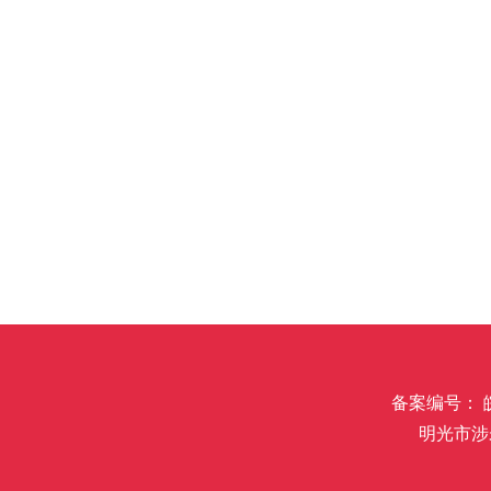
备案编号： 皖I
明光市涉未