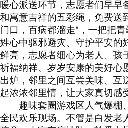
暖心派送环节，志愿者们早早
和寓意吉祥的五彩绳，免费送
门口，百病都溜走”，一把把
姓心中驱邪避灾、守护平安的
鲜亮，志愿者细心为老人、孩
祈福纳祥、岁岁安康的美好心
出炉，邻里之间互尝美味、互
起浓浓邻里情，让大家真切感
趣味套圈游戏区人气爆棚、
全民欢乐现场。不管是白发老