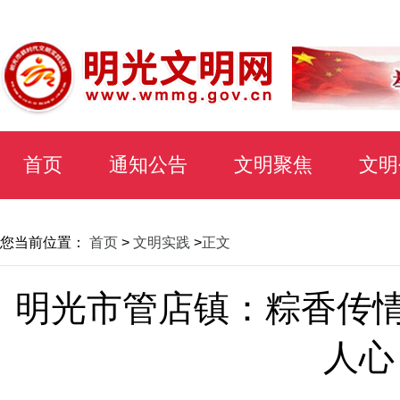
首页
通知公告
文明聚焦
文明
您当前位置：
首页
>
文明实践
>
正文
明光市管店镇：粽香传情
人心