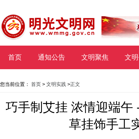
首页
通知公告
文明聚焦
文明
您当前位置：
首页
>
文明实践
>
正文
巧手制艾挂 浓情迎端午 
草挂饰手工