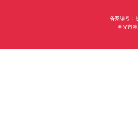
备案编号： 皖I
明光市涉未