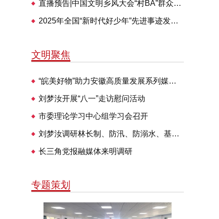
直播预告|中国文明乡风大会“村BA”群众体育交流活动28日举办
2025年全国“新时代好少年”先进事迹发布仪式即将播出
文明聚焦
“皖美好物”助力安徽高质量发展系列媒体见面会走进明光
刘梦汝开展“八一”走访慰问活动
市委理论学习中心组学习会召开
刘梦汝调研林长制、防汛、防溺水、基层治理等工作
长三角党报融媒体来明调研
专题策划