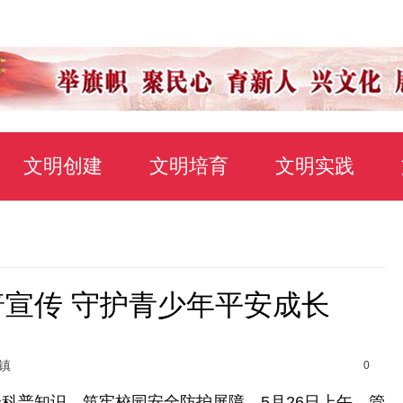
文明创建
文明培育
文明实践
宣传 守护青少年平安成长
镇
0
普知识，筑牢校园安全防护屏障，5月26日上午，管