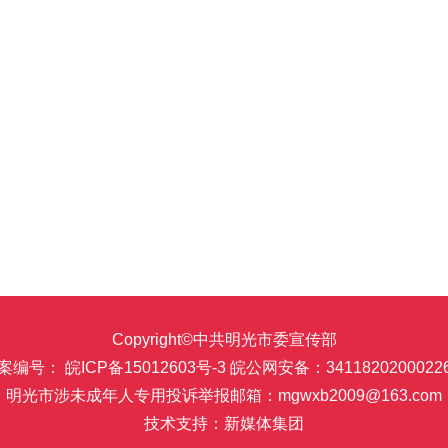
Copyright©中共明光市委宣传部
案编号： 皖ICP备15012603号-3
皖公网安备：3411820200022
明光市涉未成年人专用投诉举报邮箱：mgwxb2009@163.com
技术支持：新媒体集团