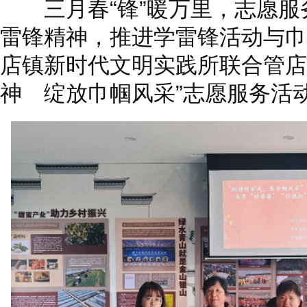
三月春“锋”暖万里，志愿服
雷锋精神，推进学雷锋活动与巾
店镇新时代文明实践所联合管店
神 绽放巾帼风采”志愿服务活