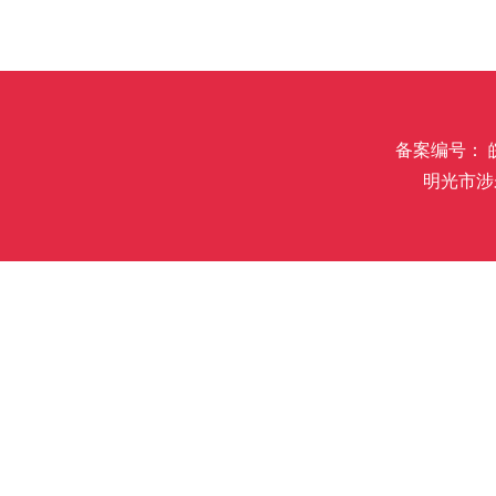
备案编号： 皖I
明光市涉未