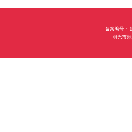
备案编号： 皖I
明光市涉未