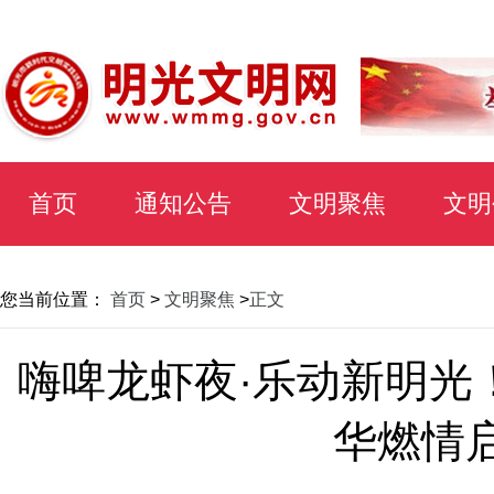
首页
通知公告
文明聚焦
文明
您当前位置：
首页
>
文明聚焦
>
正文
嗨啤龙虾夜·乐动新明光
华燃情