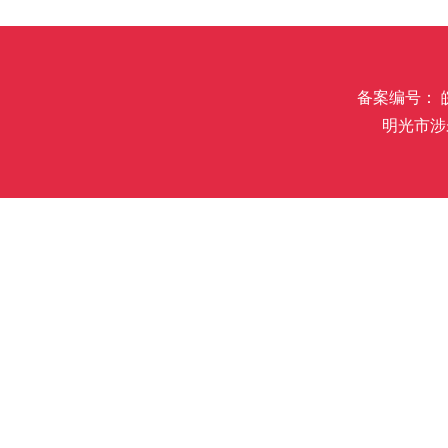
备案编号： 皖I
明光市涉未