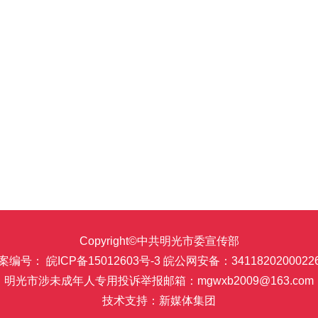
Copyright©中共明光市委宣传部
案编号： 皖ICP备15012603号-3
皖公网安备：3411820200022
明光市涉未成年人专用投诉举报邮箱：mgwxb2009@163.com
技术支持：新媒体集团