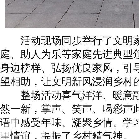
活动现场同步举行了文明家
庭、助人为乐
等
家庭先进典型
身边榜样、弘扬优良家风，引
望相助，让文明新风浸润乡村
整场活动喜气洋洋、暖意融
然一新，掌声、笑声、喝彩声
语中感受年味、凝聚乡情、学
里情谊，提振了乡村精气神。