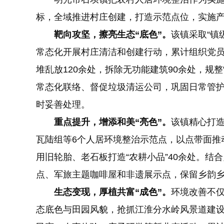
标，全域推进村庄
创建
，打造示范点位，实施产
靶向攻坚，擦亮生态“底色”。
该镇采取“镇
常态化开展村庄清洁和
创建
行动，累计组织党员
堆乱放120余处，拆除无功能建筑90余处，规
常态化联络、督促垃圾清运公司，巩固日常管
时妥善处理。
重点提升，增添和美“亮色”。
该镇精心打
瓦陆组等6个人居环境整治示范点，以点带面推
用旧轮胎、老石板打造“农耕小品”40余处。
点、军旅主题咖啡屋和非遗展示点，保留乡韵
生态变现，厚植共富“成色”。
环境改善不仅
态底色与田园风貌，抢抓江淮分水岭风景道建