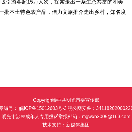
吸引游客超15万人次，探索走出一条生态共富的和美
等一批本土特色农产品，借力文旅推介走出乡村，知名度
Copyright©中共明光市委宣传部
案编号： 皖ICP备15012603号-3
皖公网安备：3411820200022
明光市涉未成年人专用投诉举报邮箱：mgwxb2009@163.com
技术支持：新媒体集团