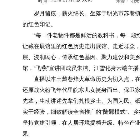
时间：
2026-07-01 08:23:57
来源： 明
岁月留痕，薪火绵长。坐落于明光市苏巷镇
的红色印记。
“每一件老物件都是鲜活的教科书，每一段红
让藏在展馆里的红色历史走出展馆、走近群众，
层、浸润民心，传承红色基因、聚力建设和美
馆，“飞燕”宣讲团成员朱洁、江雪化身云端主
直播以本土戴巷烽火革命历史为切入点，在
还原战火纷飞年代里皖东儿女挺身而出、保卫
先辈，生动讲述先辈们扎根乡土、为国为民、
实干经验，细致解读全省推广的“陆郢模式”、
坚持党建引领，在人居环境提档升级、特色产
果。