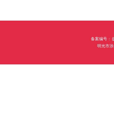
备案编号： 皖I
明光市涉未