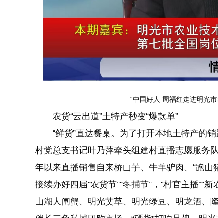
“中国好人”周福红走进明光市和
农货“云出道”土特产秒变“爆款单”
“鲜货”直达餐桌。为了打开本地土特产的销路
村党总支书记叶乃萍牵头组建村直播志愿服务队“
年以来直播销售自来桥山芋、牛羊驴肉、“跑山猪
接续办好四届“农货节”“冬捕节”，“村官主播”“
山湖大闸蟹、明光艾草、明光绿豆、明龙酒、隆聚