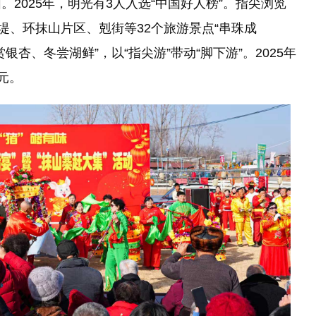
2025年，明光有3人入选“中国好人榜”。指尖浏览
堤、环抹山片区、剋街等32个旅游景点“串珠成
银杏、冬尝湖鲜”，以“指尖游”带动“脚下游”。2025年
元。