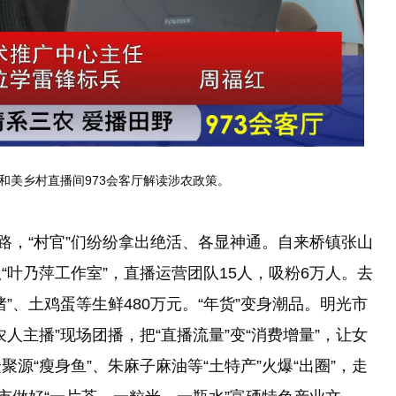
美乡村直播间973会客厅解读涉农政策。
，“村官”们纷纷拿出绝活、各显神通。自来桥镇张山
叶乃萍工作室”，直播运营团队15人，吸粉6万人。去
”、土鸡蛋等生鲜480万元。“年货”变身潮品。明光市
新农人主播”现场团播，把“直播流量”变“消费增量”，让女
源“瘦身鱼”、朱麻子麻油等“土特产”火爆“出圈”，走