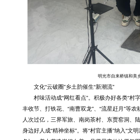
明光市自来桥镇和美乡
文化“云破圈”乡土韵催生“新潮流”
村味活动成“网红看点”。积极办好各类“村字号
丰收节、打铁花、“南曹双龙”、“流星赶月”等
人次过亿，三界军旅、南岗茶村、东贾窑洞、
身边好人成“精神坐标”。将“村官主播”纳入“文