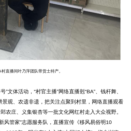
村直播间叶乃萍团队带货土特产。
”文体活动，“村官主播”网络直播剋“BA”、钱杆舞、
农耕景观、农遗非遗，把关注点聚到村里，网络直播观看
陆郢农庄、义集银杏等一批文化网红村走入大众视野。
明新风管家”志愿服务队，直播宣传《移风易俗明10