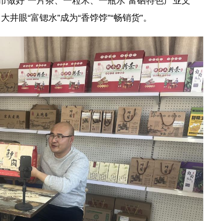
市做好“一片茶、一粒米、一瓶水”富硒特色产业文
大井眼“富锶水”成为“香饽饽”“畅销货”。