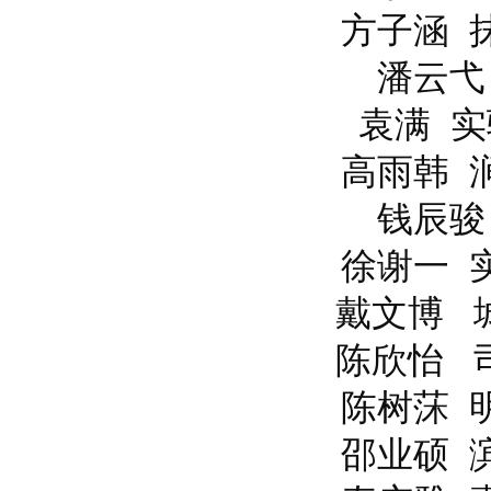
方子涵 抹
潘云弋 
袁满 实
高雨韩 涧
钱辰
骏
徐谢一 实
戴文博 城
陈欣怡 司
陈树莯 明
邵业硕 滨