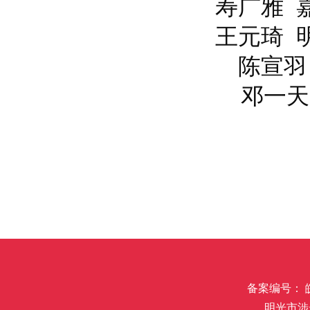
寿广雅 嘉
王元琦 明
陈宣羽 
邓一天 
备案编号： 皖I
明光市涉未