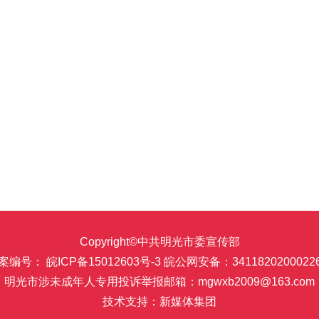
Copyright©中共明光市委宣传部
案编号： 皖ICP备15012603号-3
皖公网安备：3411820200022
明光市涉未成年人专用投诉举报邮箱：mgwxb2009@163.com
技术支持：新媒体集团