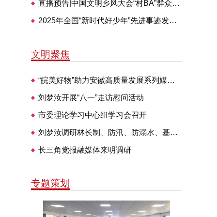
直播预告|中国文明乡风大会“村BA”群众体育交流活动28日举办
2025年全国“新时代好少年”先进事迹发布仪式即将播出
文明聚焦
“皖美好物”助力安徽高质量发展系列媒体见面会走进明光
刘梦汝开展“八一”走访慰问活动
市委理论学习中心组学习会召开
刘梦汝调研林长制、防汛、防溺水、基层治理等工作
长三角党报融媒体来明调研
专题策划