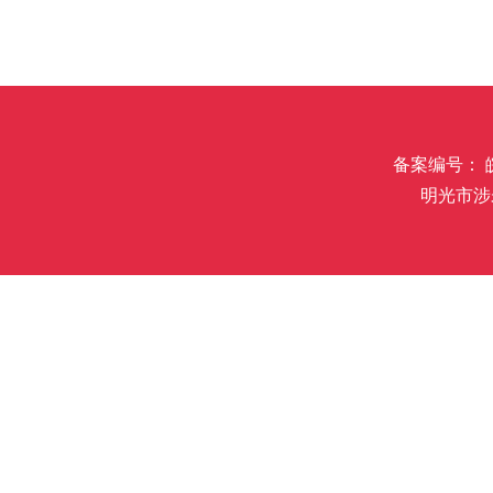
备案编号： 皖I
明光市涉未